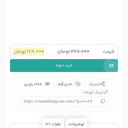
قیمت
278,000
تومان
178,000
تومان
خرید دوره
اشتراک
0دیدگاه
1068 بازدید
لینک کوتاه :
https://maedehalquran.com/?p=10089
توضیحات
نظرات (0)