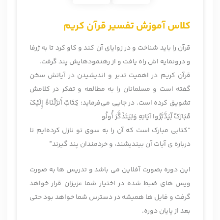
کلاس آموزش تفسیر قرآن کریم
قرآن را باید شناخت و در زوایای آن کند و کاو کرد تا به ژرفا
و درونمایه‌ اش راه یافت و از رهنمودهایش پند گرفت.
قرآن کریم در اهمیت تدبر و اندیشیدن در آیاتش سخن
گفته است و مسلمانان را به مطالعه و تفکر در کلامش
تشویق کرده است. در جایی می‌فرماید: کِتَابٌ أَنزَلْنَاهُ إِلَیْکَ
مُبَارَ‌کٌ لِّیَدَّبَّرُ‌وا آیَاتِهِ وَلِیَتَذَکَّرَ‌ أُولُو
“کتابى مبارک است که آن را به سوى تو نازل کرده‌ایم تا
درباره ی آیات آن بیندیشند، و خردمندان پند گیرند”
این دوره بصورت آفلاین می باشد و تدریس ها به صورت
ویس های ضبط شده در اختیار شما عزیزان قرار خواهد
گرفت و فایل ها همیشه در دسترس شما خواهد بود حتی
بعد از پایان دوره.