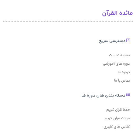
مائده القرآن
کمپین شکرگزاری
بدون امتیاز
دسترسی سریع
150,000 تومان
صفحه نخست
دوره های آموزشی
درباره ما
تماس با ما
دسته بندی های دوره ها
حفظ قرآن کریم
قرائت قرآن کریم
کلاس های کاربری
دوره سفر به عالم غیب